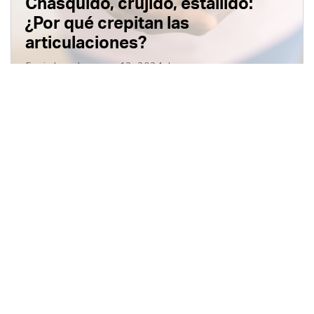
Chasquido, crujido, estallido:
¿Por qué crepitan las
articulaciones?
5 min leer
|
marzo 12, 2024
|
Available in English
|
Compartir
¿Qué hace un entrenador