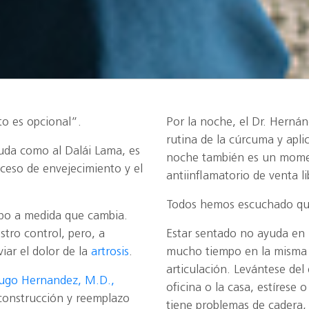
nto es opcional”.
Por la noche, el Dr. Hernán
rutina de la cúrcuma y aplic
 Buda como al Dalái Lama, es
noche también es un mome
ceso de envejecimiento y el
antiinflamatorio de venta li
Todos hemos escuchado que 
rpo a medida que cambia.
tro control, pero, a
Estar sentado no ayuda en
iar el dolor de la
artrosis
.
mucho tiempo en la misma p
articulación. Levántese del
Hugo Hernandez, M.D.,
oficina o la casa, estírese 
reconstrucción y reemplazo
tiene problemas de cadera, 