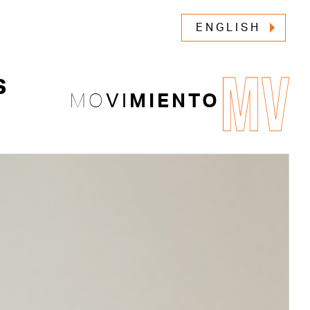
ENGLISH
MV
s
MO
VI
MIENTO