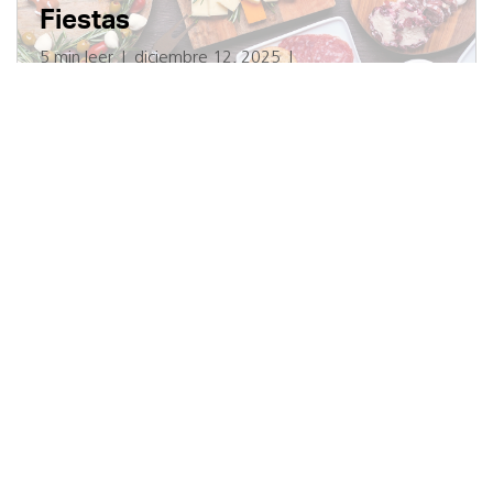
Fiestas
5 min leer
|
diciembre 12, 2025
|
Available in English
|
Compartir
¿La Leche De Avena Es
Realmente Saludable?