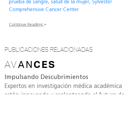
prueba de sangre
,
salud de la mujer
,
Sylvester
Comprehensive Cancer Center
Continue Reading
PUBLICACIONES RELACIONADAS
AV
AN
CES
Impulsando Descubrimientos
Expertos en investigación médica académica
están innovando y replanteando el futuro de
la atención médica.
VER
TODO