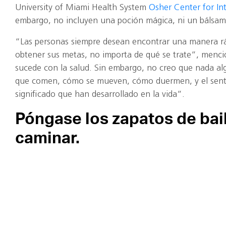
University of Miami Health System
Osher Center for In
embargo, no incluyen una poción mágica, ni un bálsam
“Las personas siempre desean encontrar una manera rá
obtener sus metas, no importa de qué se trate”, menci
sucede con la salud. Sin embargo, no creo que nada al
que comen, cómo se mueven, cómo duermen, y el senti
significado que han desarrollado en la vida”.
Póngase los zapatos de bail
caminar.
“El movimiento de todos los días es intrínseco al dise
bien, no creo que tenga que hacerse CrossFit todos los
obstante, sí creo en el movimiento crónico de bajo niv
trabajar de pie en escritorios altos o al caminar. Obse
que caminan son comunidades más saludables”.