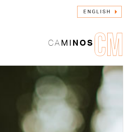
ENGLISH
CM
CA
MI
NOS