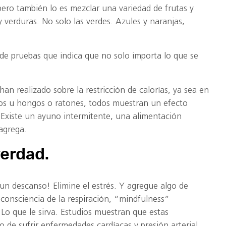
pero también lo es mezclar una variedad de frutas y
y verduras. No solo las verdes. Azules y naranjas,
 de pruebas que indica que no solo importa lo que se
an realizado sobre la restricción de calorías, ya sea en
os u hongos o ratones, todos muestran un efecto
 Existe un ayuno intermitente, una alimentación
 agrega.
verdad.
un descanso! Elimine el estrés. Y agregue algo de
 consciencia de la respiración, “mindfulness”
 Lo que le sirva. Estudios muestran que estas
o de sufrir enfermedades cardíacas y presión arterial