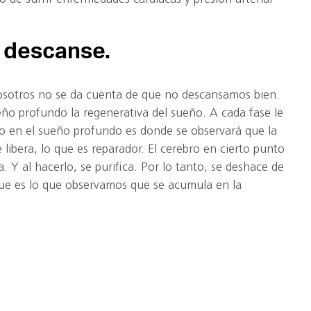
, descanse.
osotros no se da cuenta de que no descansamos bien.
eño profundo la regenerativa del sueño. A cada fase le
o en el sueño profundo es donde se observará que la
libera, lo que es reparador. El cerebro en cierto punto
. Y al hacerlo, se purifica. Por lo tanto, se deshace de
ue es lo que observamos que se acumula en la
Dormir es realmente fundamental”.
es demasiado tarde para cantar con Alice Cooper: “I’m
8 y me gusta), puede cantar con Rod Stewart: “Forever
).