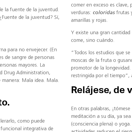
comer en exceso es clave, 
 la fuente de la juventud.
verduras:
coloridas
frutas 
“¿Fuente de la juventud? Sí,
amarillas y rojas.
Y existe una gran cantidad
come, sino cuándo.
na para no envejecer. (En
“Todos los estudios que se h
es de sangre de personas
moscas de la fruta o gusan
 personas mayores. La
promotor de la longevidad.
d Drug Administration,
restringida por el tiempo”,
e manera: Mala idea. Mala.
Relájese, de 
to.
En otras palabras, ¡tómese 
meditación a su día, ya sea
elerarlo, como puede
(consciencia plena) o yoga.
 funcional integrativa de
actividades reducen el riesg