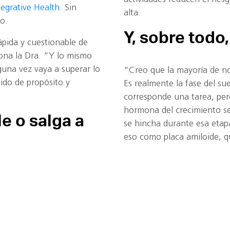
tegrative Health
. Sin
alta.
o.
Y, sobre todo
pida y cuestionable de
ona la Dra. “Y lo mismo
guna vez vaya a superar lo
“Creo que la mayoría de n
do de propósito y
Es realmente la fase del su
corresponde una tarea, per
hormona del crecimiento se 
e o salga a
se hincha durante esa etapa
eso como placa amiloide, q
enfermedad de Alzheimer. 
¿Se entendió? Hágalo.
ño humano”, indica. “Ahora
 días de la semana. No
De esa manera, incluso si 
el que puede obtenerse al
18, and I like it” (Tengo 1
rvamos que las comunidades
Young” (Eternamente joven