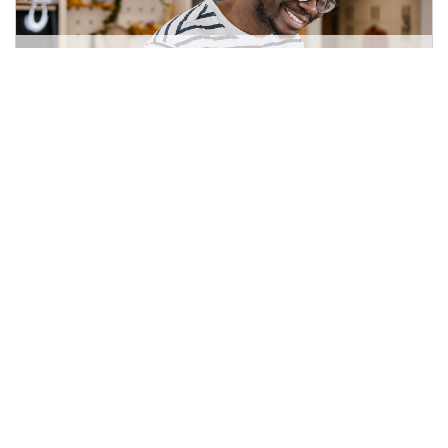
Cronutrición: ¿Es Importante La
Hora En Que comes? ¿Qué
cronotipo eres?
5 min leer
|
septiembre 19, 2025
|
Available in English
|
Compartir