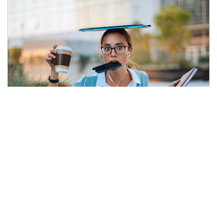
6 Estrategias Efectivas Para
Mejorar La Concentración Y
Aumentar La Productividad
5 min leer
|
agosto 12, 2024
|
Available in English
|
Compartir