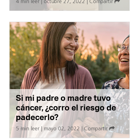
4 min leer
|
octubre 27, 2022
|
Compartir
Si mi padre o madre tuvo
cáncer, ¿corro el riesgo de
padecerlo?
5 min leer
|
mayo 02, 2022
|
Compartir